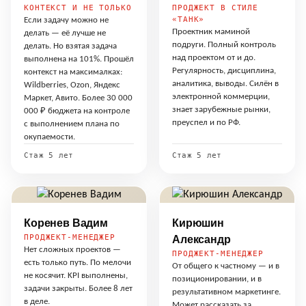
КОНТЕКСТ И НЕ ТОЛЬКО
ПРОДЖЕКТ В СТИЛЕ
«ТАНК»
Если задачу можно не
Проектник маминой
делать — её лучше не
подруги. Полный контроль
делать. Но взятая задача
над проектом от и до.
выполнена на 101%. Прошёл
Регулярность, дисциплина,
контекст на максималках:
аналитика, выводы. Силён в
Wildberries, Ozon, Яндекс
электронной коммерции,
Маркет, Авито. Более 30 000
знает зарубежные рынки,
000 ₽ бюджета на контроле
преуспел и по РФ.
с выполнением плана по
окупаемости.
Стаж 5 лет
Стаж 5 лет
Коренев Вадим
Кирюшин
ПРОДЖЕКТ-МЕНЕДЖЕР
Александр
Нет сложных проектов —
ПРОДЖЕКТ-МЕНЕДЖЕР
есть только путь. По мелочи
От общего к частному — и в
не косячит. KPI выполнены,
позиционировании, и в
задачи закрыты. Более 8 лет
результативном маркетинге.
в деле.
Может рассказать за