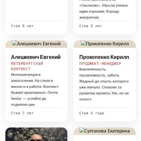
«Сколково». Мысли умные,
идеи хорошие, борода
аккуратная.
Стаж 8 лет
Стаж 8 лет
Алешкевич Евгений
Прокопенко Кирилл
ПЕТЕРБУРГСКИЙ
ПРОДЖЕКТ-МЕНЕДЖЕР
КОНТЕКСТ
Вовлечённость,
Интеллигенция в
проактивность, забота.
алкоголичке. На стиле в
Жадный до опыта, которого
жизни и в работе. Контекст
уже немало. Спокоен за
бывает креативным. Почти
развитие проекта. Юн, но не
Senior — успейте до
холост.
поднятия цен.
Стаж 7 лет
Стаж 4 года