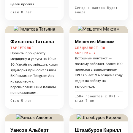
целей проекта.
Сегодня-завтра будет
Стаж 8 лет
вчера
Филатова Татьяна
Мешетич Максим
ТАРГЕТОЛОГ
СПЕЦИАЛИСТ ПО
КОНТЕКСТУ
Проекты про красоту,
Дотошный контекст —
медицину и услуги на 10 из
поэтому работает. Более 100
10. Узнаёт по звёздам, какая
проектов с выполненным
аудитория приносит заявки.
KPI за 5 лет. 9 месяцев в году
ВК Реклама и Telegram Ads
ездит на работу на
на красивом с
велосипеде.
перевыполненным планом
по показателям.
150+ проектов с KPI ·
Стаж 5 лет
стаж 7 лет
Уаисов Альберт
Штамбуров Кирилл