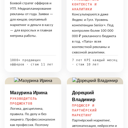
Боевой стратег офферов и
КОНТЕКСТА И
УТП. Медиапланирование
АНАЛИТИКИ
рекламы от года. Заявки —
Консультируются даже
для юнцов; окупаемый
Яндекс и Гугл. Уровень
маркетинг и деньги в кассу
компетенции Senior+. Под
— для взрослых и главная
контролем более 100 000
метрика работы.
000 ₽ рекламного бюджета
в год. «Папа» всея
контекстной рекламы и
сквозной аналитики.
1000+ продающих
7 лет KPI каждый месяц
офферов · стаж 11 лет
· стаж 10 лет
Мазурина Ирина
Дорецкий
РУКОВОДИТЕЛЬ
Владимир
ПРОДЖЕКТОВ
ПРОДЮСЕР И
Логика, дисциплина,
ПАРТНЁРСКИЙ
правила. По делу и без
МАРКЕТИНГ
лишнего. Профессионализм
Партнёрский маркетинг,
как профессия. Поэтому
автоматизация, нейросети и