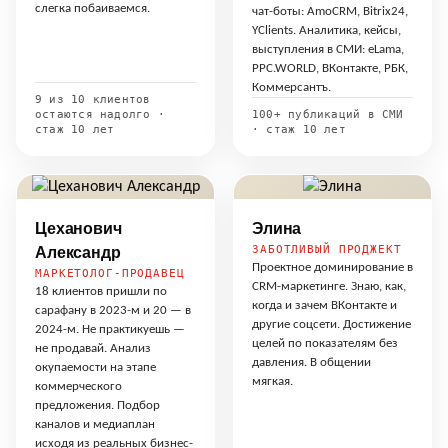
слегка побаиваемся.
чат-боты: AmoCRM, Bitrix24,
YClients. Аналитика, кейсы,
выступления в СМИ: eLama,
PPC.WORLD, ВКонтакте, РБК,
Коммерсантъ.
9 из 10 клиентов
остаются надолго ·
100+ публикаций в СМИ
стаж 10 лет
· стаж 10 лет
Цеханович
Элина
ЗАБОТЛИВЫЙ ПРОДЖЕКТ
Александр
Проектное доминирование в
МАРКЕТОЛОГ-ПРОДАВЕЦ
CRM-маркетинге. Знаю, как,
18 клиентов пришли по
когда и зачем ВКонтакте и
сарафану в 2023-м и 20 — в
другие соцсети. Достижение
2024-м. Не практикуешь —
целей по показателям без
не продавай. Анализ
давления. В общении
окупаемости на этапе
мягкая.
коммерческого
предложения. Подбор
каналов и медиаплан
исходя из реальных бизнес-