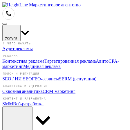
Маркетинговое агентство
Услуги
С ЧЕГО НАЧАТЬ
Аудит рекламы
РЕКЛАМА
Контекстная реклама
Таргетированная реклама
Авито
CPA-
маркетинг
Медийная реклама
ПОИСК И РЕПУТАЦИЯ
SEO / ИИ SEO
ГЕО-сервисы
SERM (репутация)
АНАЛИТИКА И УДЕРЖАНИЕ
Сквозная аналитика
CRM-маркетинг
КОНТЕНТ И РАЗРАБОТКА
SMM
Веб-разработка