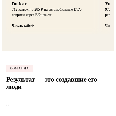
Duffcar
Унив
712 заявок по 285 ₽ на автомобильные EVA-
970 за
коврики через ВКонтакте.
perfor
Читать кейс
Читать
КОМАНДА
Результат — это создавшие его
люди