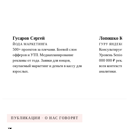
Гусаров Сергей
Лопошко Конс
ЙОДА МАРКЕТИНГА
ГУРУ ЯНДЕКСА, 
500+ проектов за плечами. Боевой слон
Консультируется д
офферов и УТП. Медиапланирование
Уровень Senior+. 
рекламы от года. Заявки для юнцов,
000 000 ₽ рекламн
окупаемый маркетинг и деньги в кассу для
всея контекстной 
взрослых.
аналитики.
ПУБЛИКАЦИИ · О НАС ГОВОРЯТ