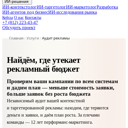
ИИ-решения
ИИ-контекстолог
ИИ-таргетолог
ИИ-маркетолог
Разработка
ИИ-агентов под бизнес
ИИ-исследования рынка
Кейсы
О нас
Контакты
+7 (812) 223-43-47
Обсудить проект
Главная
/
Услуги
/
Аудит рекламы
Аудит кампаний
Найдём, где утекает
НАХОДКИ · ПОТЕРИ ·
ПО СИСТЕМАМ
ПОТЕНЦИАЛ
рекламный бюджет
−34%
↓
+41%
НАЙДЕНО
СТОИМОСТЬ
ПОТЕНЦИАЛ
Проверим ваши кампании по всем системам
ПОТЕРЬ
ЗАЯВКИ
РОСТА
и дадим план — меньше стоимость заявки,
БЮДЖЕТА
ЗАЯВОК
больше заявок без роста бюджета
НАХОДКИ АУДИТА
ПО ЧЕК-ЛИСТУ
Независимый аудит вашей контекстной
убыточные ключи и связки
нецелевой и фродовый трафик
и таргетированной рекламы: находим, где теряются
ошибки в целях и аналитике
деньги и заявки, и даём план роста. За плечами
команды — 12 лет перформанс-маркетинга.