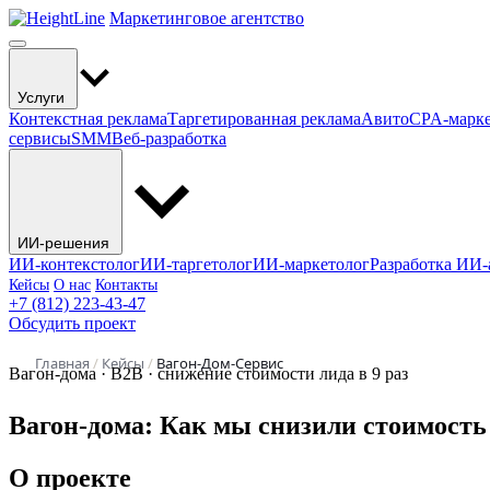
Маркетинговое агентство
Услуги
Контекстная реклама
Таргетированная реклама
Авито
CPA-марк
сервисы
SMM
Веб-разработка
ИИ-решения
ИИ-контекстолог
ИИ-таргетолог
ИИ-маркетолог
Разработка ИИ-
Кейсы
О нас
Контакты
+7 (812) 223-43-47
Обсудить проект
Главная
/
Кейсы
/
Вагон-Дом-Сервис
Вагон-дома · B2B · снижение стоимости лида в 9 раз
Вагон-дома: Как мы снизили стоимость це
О проекте