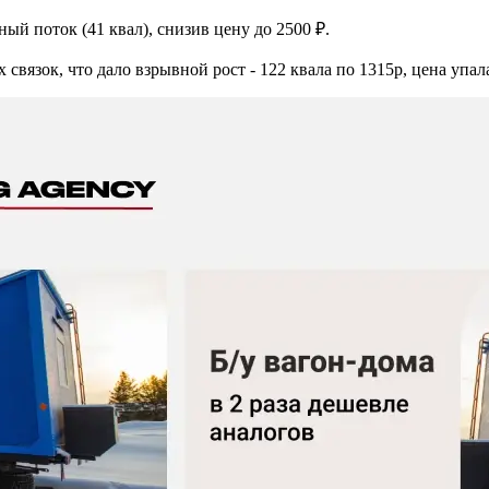
ый поток (41 квал), снизив цену до 2500 ₽.
язок, что дало взрывной рост - 122 квала по 1315р, цена упала 