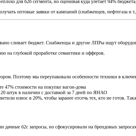
неплохо для б2б сегмента, но оценивая куда улетает 94% бюджета
лучать оптовые заявки от кампаний (снабженцев, нефтегаза и т.д.
вано сливает бюджет. Снабженцы и другие ЛПРы ищут оборудова
гию на глубокой проработке семантики и офферов.
тором. Поэтому мы переупаковали особенности техники в ключе
ьте 47% стоимости на покупке вагон-дома
 120 штук в наличии с доставкой за 7 дней по ЯНАО
ветили износ в 20%, чтобы заранее отсечь тех, кто не готов. Т
и дачные б2с запросы, но сфокусировали на брендовых запросах