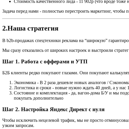
Стоимость качественного лида - 11 902р (что вроде тоже 
Задача перед нами - полностью перестроить маркетинг, чтобы по
2.
Наша стратегия
В b2b-продажах спецтехники реклама на “широкую” гарантиро
Мы сразу отказались от широких настроек и выстроили страте
Шаг 1. Работа с офферами и УТП
Б2Б клиенты редко покупают глазами. Они покупают калькуля
Экономика - В 2 раза дешевле новых аналогов / Сэконом
Логистика и сроки - новые нужно ждать 40 дней, а у нас
Состояние и комплектация - да, вагон-дома Б/У и мы подс
покупать дополнительно
Шаг 2. Настройка Яндекс Директ с нуля
Чтобы исключить нецелевой трафик, мы не просто отминусовал
узким запросам.