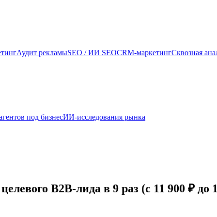
етинг
Аудит рекламы
SEO / ИИ SEO
CRM-маркетинг
Сквозная ана
агентов под бизнес
ИИ-исследования рынка
левого B2B-лида в 9 раз (с 11 900 ₽ до 1