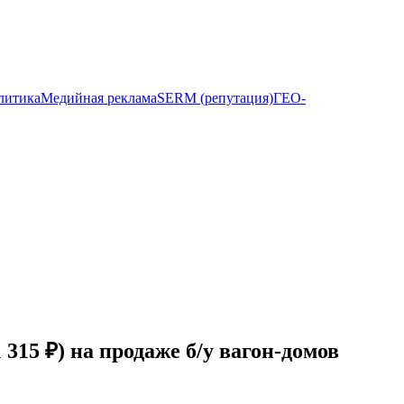
литика
Медийная реклама
SERM (репутация)
ГЕО-
 315 ₽) на продаже б/у вагон-домов