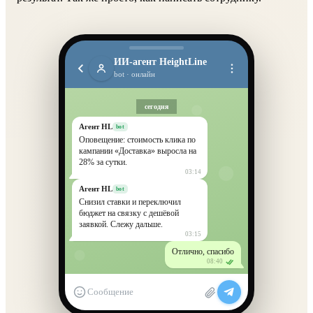
ИИ-агент HeightLine
bot · онлайн
сегодня
Сколько заявок за неделю и по
какой цене?
14:21
Агент HL
bot
За неделю — 47 заявок, средняя
цена 1 190 ₽. Лучше всех
окупается поиск: 312 %
окупаемости.
14:21
Какая реклама окупается?
14:23
Агент HL
bot
Поиск и ретаргетинг в плюсе,
соцсети — на грани. Предлагаю
перенести бюджет.
14:23