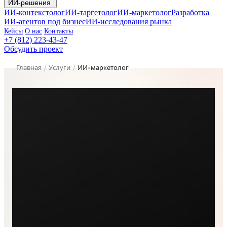
ИИ-решения
ИИ-контекстолог
ИИ-таргетолог
ИИ-маркетолог
Разработка
ИИ-агентов под бизнес
ИИ-исследования рынка
Кейсы
О нас
Контакты
+7 (812) 223-43-47
Обсудить проект
Главная
/
Услуги
/
ИИ-маркетолог