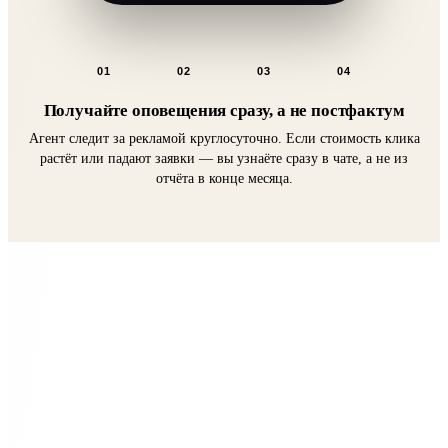
Сообщение
01
02
03
04
Спрашивайте про деньги в любой момент
«Сколько заявок за неделю и по какой цене?», «Какая реклама
окупается?» — агент отвечает за секунды, понятными цифрами,
без таблиц.
Покажем ИИ-агента в работе на
вашем проекте