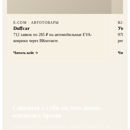
E-COM · АВТОТОВАРЫ
B2C 
Duffcar
Унив
712 заявок по 285 ₽ на автомобильные EVA-
970 за
коврики через ВКонтакте.
perfor
Читать кейс
Читать
Снимите с себя то, что давно