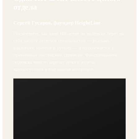
ОТ ФАУНДЕРА
Один ИИ-агент вместо целого
отдела
Сергей Гусаров, фаундер HeightLine
Посмотрите, как один ИИ-агент по подписке берёт на
себя работу десятков специалистов — рекламу,
аналитику, контент и рутину — и подключается к
привычным российским сервисам. Фиксированная
подписка вместо зарплат целого отдела,
круглосуточно и под вашим контролем.