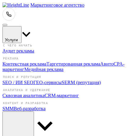
Маркетинговое агентство
Услуги
С ЧЕГО НАЧАТЬ
Аудит рекламы
РЕКЛАМА
Контекстная реклама
Таргетированная реклама
Авито
CPA-
маркетинг
Медийная реклама
ПОИСК И РЕПУТАЦИЯ
SEO / ИИ SEO
ГЕО-сервисы
SERM (репутация)
АНАЛИТИКА И УДЕРЖАНИЕ
Сквозная аналитика
CRM-маркетинг
КОНТЕНТ И РАЗРАБОТКА
SMM
Веб-разработка