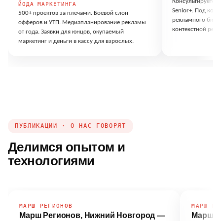
Консультируется 
ЙОДА МАРКЕТИНГА
Senior+. Под кон
500+ проектов за плечами. Боевой слон
рекламного бюдже
офферов и УТП. Медиапланирование рекламы
контекстной рекл
от года. Заявки для юнцов, окупаемый
маркетинг и деньги в кассу для взрослых.
ПУБЛИКАЦИИ · О НАС ГОВОРЯТ
Делимся опытом и
технологиями
МАРШ РЕГИОНОВ
МАРШ РЕ
Марш Регионов, Нижний Новгород —
Марш Р