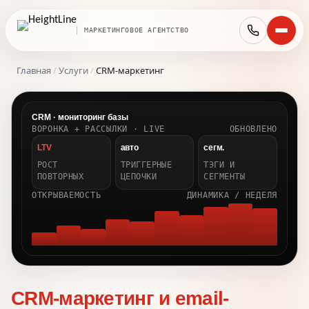
МАРКЕТИНГОВОЕ АГЕНТСТВО
Главная
/
Услуги
/
CRM-маркетинг
CRM · мониторинг базы
ВОРОНКА + РАССЫЛКИ · LIVE
ОБНОВЛЕНО
LTV
авто
сегм.
РОСТ
ТРИГГЕРНЫЕ
ТЭГИ И
ПОВТОРНЫХ
ЦЕПОЧКИ
СЕГМЕНТЫ
ОТКРЫВАЕМОСТЬ
ДИНАМИКА / НЕДЕЛЯ
CRM-маркетинг и email-