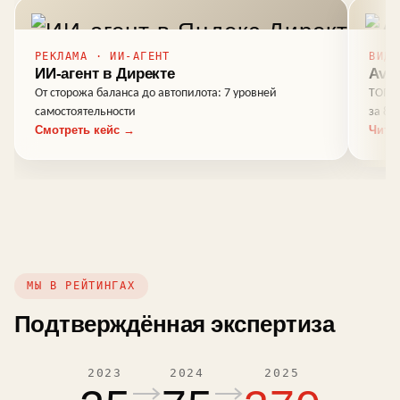
РЕКЛАМА · ИИ-АГЕНТ
ВИДЕ
ИИ-агент в Директе
Avas
От сторожа баланса до автопилота: 7 уровней
ТОП-1
самостоятельности
за 8 
Смотреть кейс →
Чита
МЫ В РЕЙТИНГАХ
Подтверждённая экспертиза
2023
2024
2025